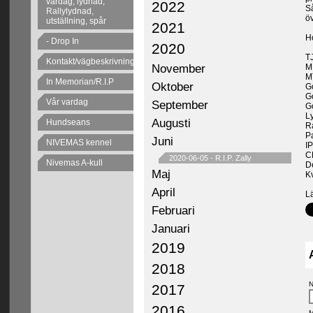
vardag, lydnad,
2022
Så
Rallylydnad,
öv
utställning, spår
2021
H
- Drop In
2020
T
Kontakt/vägbeskrivning
November
M
M
In Memorian/R.I.P
Oktober
G
G
Vår vardag
September
G
Ly
Augusti
Hundseans
R
P
Juni
NIVEMAS kennel
I
CE
2020-06-05
-
R.I.P. Zally
Nivemas A-kull
D
Maj
K
April
L
Februari
Januari
2019
2018
N
2017
2016
M