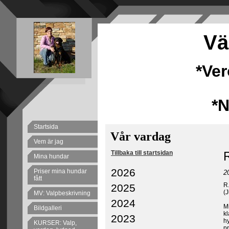
Vä
*Ve
*
Startsida
Vår vardag
Vem är jag
Tillbaka till startsidan
R
Mina hundar
2026
Priser mina hundar
2
fått
R
2025
(J
MV: Valpbeskrivning
2024
Mi
Bildgalleri
kl
2023
h
KURSER: Valp,
pr