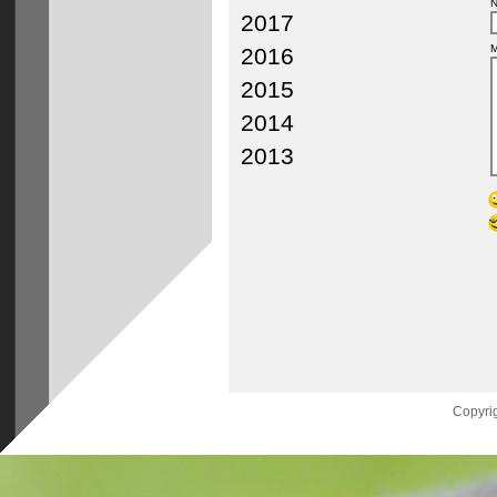
N
2017
M
2016
2015
2014
2013
Copyrig