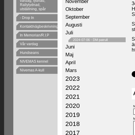
November
vardag, lydnad,
3
Rallylydnad,
Oktober
H
utställning, spår
S
September
- Drop In
S
Augusti
Kontakt/vägbeskrivning
s
Juli
In Memorian/R.I.P
S
2024-07-06
-
DM patrull
Vår vardag
ä
Juni
h
Hundseans
Maj
NIVEMAS kennel
April
Mars
Nivemas A-kull
2023
2022
2021
2020
N
2019
M
2018
2017