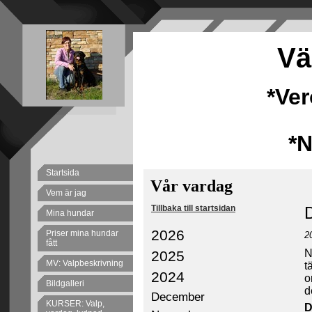
Vä
*Ve
*
Startsida
Vår vardag
Vem är jag
Tillbaka till startsidan
D
Mina hundar
2026
Priser mina hundar
2
fått
N
2025
MV: Valpbeskrivning
t
2024
o
Bildgalleri
d
December
KURSER: Valp,
D