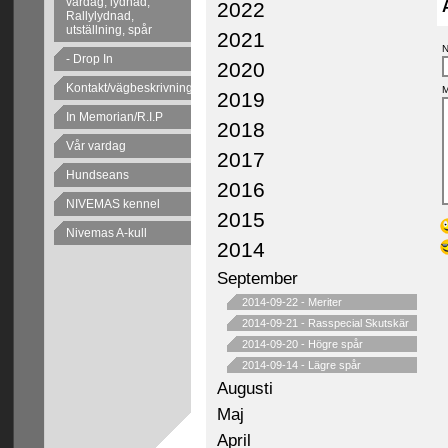
vardag, lydnad,
2022
Rallylydnad,
utställning, spår
2021
N
- Drop In
2020
Kontakt/vägbeskrivning
M
2019
In Memorian/R.I.P
2018
Vår vardag
2017
Hundseans
2016
NIVEMAS kennel
2015
Nivemas A-kull
2014
September
2014-09-22
-
Meriter
2014-09-21
-
Rasspecial Skutskär
2014-09-20
-
Högre spår
2014-09-14
-
Lägre spår
Augusti
Maj
April