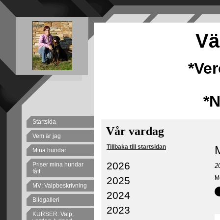
Vä
*Ve
*
Startsida
Vår vardag
Vem är jag
Tillbaka till startsidan
M
Mina hundar
2026
Priser mina hundar
2
fått
Me
2025
MV: Valpbeskrivning
2024
Bildgalleri
2023
KURSER: Valp,