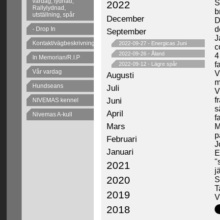
vardag, lydnad,
S
2022
Rallylydnad,
b
utställning, spår
December
D
d
- Drop In
September
J
Kontakt/vägbeskrivning
2022-09-27
-
Energicas Juni
c
2022-09-26
-
Åland
4
In Memorian/R.I.P
f
2022-09-12
-
Lägre spår
Vår vardag
V
Augusti
m
Hundseans
Juli
V
Juni
f
NIVEMAS kennel
s
April
Nivemas A-kull
f
Mars
M
p
Februari
J
Januari
E
"
2021
j
2020
S
T
2019
V
2018