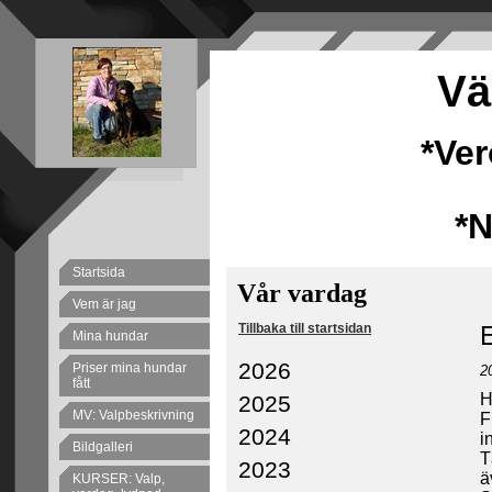
Vä
*Ve
*
Startsida
Vår vardag
Vem är jag
Tillbaka till startsidan
Mina hundar
2026
Priser mina hundar
2
fått
H
2025
MV: Valpbeskrivning
F
2024
i
Bildgalleri
T
2023
ä
KURSER: Valp,