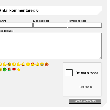
Antal kommentarer:
0
amn:
E-postadress:
Hemsideadress:
eddelande: