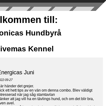
lkommen till:
ronicas Hundbyrå
Nivemas Kennel
Energicas Juni
022-09-27
är händer det grejer.
ick ett hett tips av en vän om denna combo. Blev väldigt
ntresserad när jag såg stamtavlan
änker att jag vill ha en tävlings hund, och om det blir bra,
ven avel.