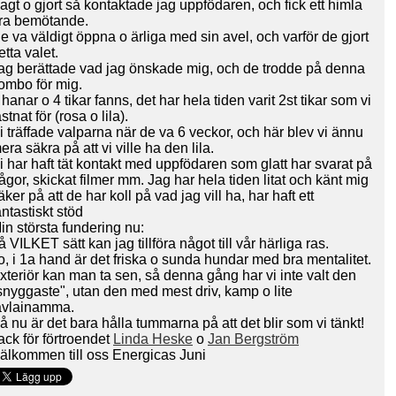
agt o gjort så kontaktade jag uppfödaren, och fick ett himla
ra bemötande.
e va väldigt öppna o ärliga med sin avel, och varför de gjort
etta valet.
ag berättade vad jag önskade mig, och de trodde på denna
ombo för mig.
 hanar o 4 tikar fanns, det har hela tiden varit 2st tikar som vi
astnat för (rosa o lila).
i träffade valparna när de va 6 veckor, och här blev vi ännu
era säkra på att vi ville ha den lila.
i har haft tät kontakt med uppfödaren som glatt har svarat på
rågor, skickat filmer mm. Jag har hela tiden litat och känt mig
äker på att de har koll på vad jag vill ha, har haft ett
antastiskt stöd
in största fundering nu:
å VILKET sätt kan jag tillföra något till vår härliga ras.
o, i 1a hand är det friska o sunda hundar med bra mentalitet.
xteriör kan man ta sen, så denna gång har vi inte valt den
snyggaste", utan den med mest driv, kamp o lite
ävlainamma.
å nu är det bara hålla tummarna på att det blir som vi tänkt!
ack för förtroendet
Linda Heske
o
Jan Bergström
älkommen till oss Energicas Juni