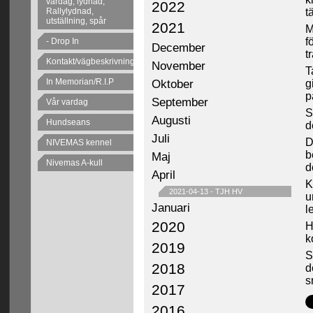
vardag, lydnad,
2022
Rallylydnad,
t
utställning, spår
2021
M
f
- Drop In
December
t
Kontakt/vägbeskrivning
November
T
In Memorian/R.I.P
Oktober
g
p
September
Vår vardag
S
Augusti
Hundseans
d
Juli
D
NIVEMAS kennel
b
Maj
Nivemas A-kull
d
April
K
2021-04-13
-
TJH HV
u
Januari
l
2020
H
k
2019
S
2018
d
s
2017
2016