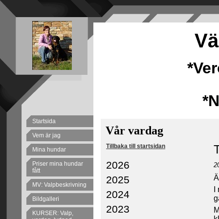
Vä
*Ve
*
Startsida
Vår vardag
Vem är jag
Tillbaka till startsidan
Mina hundar
2026
Priser mina hundar
2
fått
ÄN
2025
MV: Valpbeskrivning
I
2024
g
Bildgalleri
2023
M
KURSER: Valp,
k