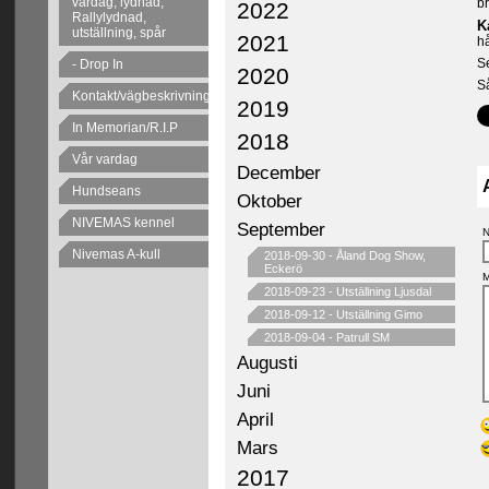
vardag, lydnad,
b
2022
Rallylydnad,
K
utställning, spår
2021
hå
Se
- Drop In
2020
Så
Kontakt/vägbeskrivning
2019
In Memorian/R.I.P
2018
Vår vardag
December
Hundseans
Oktober
NIVEMAS kennel
September
N
Nivemas A-kull
2018-09-30
-
Åland Dog Show,
Eckerö
M
2018-09-23
-
Utställning Ljusdal
2018-09-12
-
Utställning Gimo
2018-09-04
-
Patrull SM
Augusti
Juni
April
Mars
2017