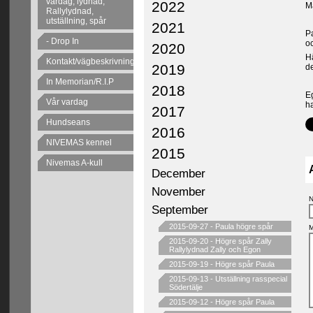
vardag, lydnad,
2022
M
Rallylydnad,
utställning, spår
2021
Pa
- Drop In
o
2020
H
Kontakt/vägbeskrivning
2019
d
In Memorian/R.I.P
2018
Eg
Vår vardag
h
2017
Hundseans
2016
NIVEMAS kennel
2015
Nivemas A-kull
December
November
N
September
2015-09-27
-
Paula högre spår
M
2015-09-20
-
Högre spår Zally
Rallylydnad Zally och Egon
2015-09-19
-
Högre spår Paula
2015-09-13
-
Utställning rasspecial
Södertälje
2015-09-12
-
Högre spår Paula