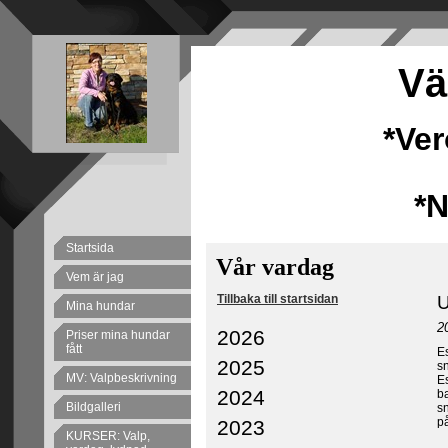
Vä
*Ve
*
Startsida
Vår vardag
Vem är jag
Tillbaka till startsidan
U
Mina hundar
2
2026
Priser mina hundar
fått
Es
2025
sn
MV: Valpbeskrivning
Es
2024
ba
Bildgalleri
s
p
2023
KURSER: Valp,