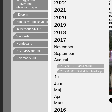
vardag, lydnad,
J
2022
Rallylydnad,
I 
utställning, spår
2021
Fi
V
- Drop In
2020
B
U
Kontakt/vägbeskrivning
B
2019
B
In Memorian/R.I.P
2018
Vår vardag
2017
Hundseans
November
NIVEMAS kennel
September
Nivemas A-kull
Augusti
2017-08-16
-
Lägre patrull
2017-08-06
-
Södertälje utställning
Juli
Juni
Maj
April
Mars
2016