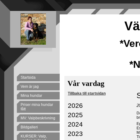
Vä
*Ve
*
Startsida
Vår vardag
Vem är jag
Tillbaka till startsidan
S
Mina hundar
2026
Priser mina hundar
2
fått
Da
2025
b
MV: Valpbeskrivning
2024
E
Bildgalleri
E
2023
Ma
KURSER: Valp,
Ti