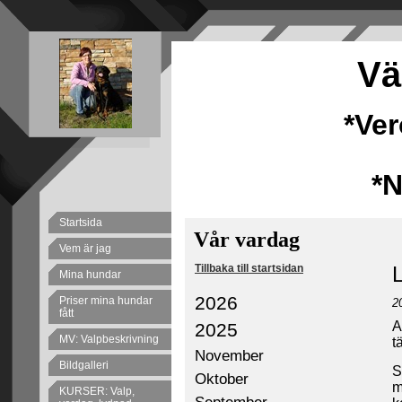
Vä
*Ve
*
Startsida
Vår vardag
Vem är jag
Tillbaka till startsidan
Mina hundar
2026
Priser mina hundar
2
fått
A
2025
MV: Valpbeskrivning
t
November
Bildgalleri
S
Oktober
m
KURSER: Valp,